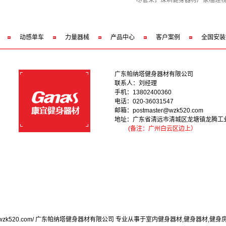
尽管来，深圳健身器材厂家榴莲视
动感单车
力量器械
产品中心
客户案例
全国安装
广东帕纳塔健身器材有限公司
联系人：刘经理
手机：13802400360
电话：020-36031547
邮箱：postmaster@wzk520.com
地址：广东省清远市清城区龙塘镇龙腾工
(备注：广州白云区边上）
/www.wzk520.com/ 广东帕纳塔健身器材有限公司 专业从事于
室内健身器材
,
健身器材
,
健身