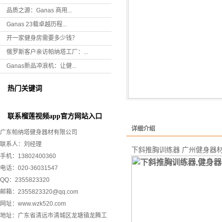
品质之源：Ganas 商用...
Ganas 23载卓越历程...
开一家健身房需要多少钱？
俄罗斯客户亲访帕纳塔工厂：...
Ganas新品冲浪机：让健...
热门关键词
联系榴莲视频app官方网站入口
详细介绍
广东帕纳塔健身器材有限公司
联系人：刘经理
下斜推胸训练器 广州健身器
手机：13802400360
电话：020-36031547
QQ：2355823320
邮箱：2355823320@qq.com
网址：
www.wzk520.com
地址：广东省清远市清城区龙塘镇龙腾工