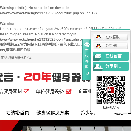
Warning
: mkdir(): No space left on device in
/www/wwwroot/zhenghe19232528.com/func.php
on line
127
Warning
:
file_put_contents(./cachefile_yuan/wzk520.com/cache/e0/566ee/3ca80.html):
failed to open stream: No such file or directory in
在线客服
/www/wwwroot/zhenghe19232528.com/func.php
on line
115
榴莲视频app官方网站入口,榴莲视频污黄色下载入口,榴莲视频app官方下载网址进入
外贸出口
ios,榴莲视频污色版
在
在线留言
线
广东帕纳塔健身器材官网！
客
分享到...
服
扫码加V信
帕纳塔首页
健身房解决方案
跑步机
动感单