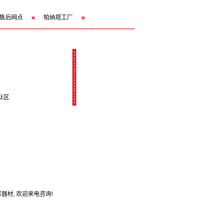
售后网点
帕纳塔工厂
业区
房器材
, 欢迎来电咨询!