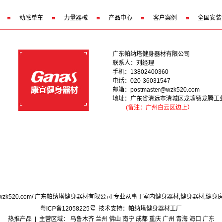
动感单车
力量器械
产品中心
客户案例
全国安装
广东帕纳塔健身器材有限公司
联系人：刘经理
手机：13802400360
电话：020-36031547
邮箱：postmaster@wzk520.com
地址：广东省清远市清城区龙塘镇龙腾工
(备注：广州白云区边上）
/www.wzk520.com/ 广东帕纳塔健身器材有限公司 专业从事于
室内健身器材
,
健身器材
,
健身
粤ICP备12058225号
技术支持：
帕纳塔健身器材工厂
热推产品
| 主营区域：
乌鲁木齐
兰州
佛山
南宁
成都
重庆
广州
青海
海口
广东