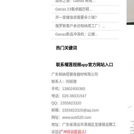
品质之源：Ganas 商用...
Ganas 23载卓越历程...
开一家健身房需要多少钱？
俄罗斯客户亲访帕纳塔工厂：...
Ganas新品冲浪机：让健...
热门关键词
联系榴莲视频app官方网站入口
广东帕纳塔健身器材有限公司
联系人：刘经理
手机：13802400360
电话：020-36031547
QQ：2355823320
邮箱：2355823320@qq.com
网址：
www.wzk520.com
地址：广东省清远市清城区龙塘镇龙腾工
业区
(广州白云区边上）