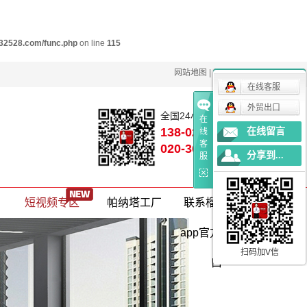
32528.com/func.php
on line
115
网站地图
|
RSS
|
XML
|
在线客服
外贸出口
全国24小时咨询热线：
在
138-0240-0360
在线留言
线
客
020-36031547
分享到...
服
短视频专区
帕纳塔工厂
联系榴莲视频
公司简介
app官方网站入
联系榴莲视频
扫码加V信
口
app官方网站
企业荣誉
在线看工厂
入口