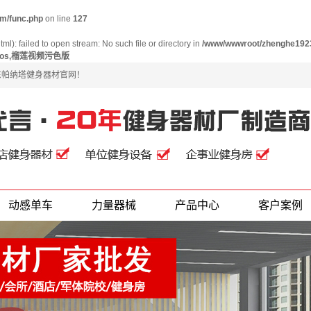
m/func.php
on line
127
): failed to open stream: No such file or directory in
/www/wwwroot/zhenghe192
os,榴莲视频污色版
广东帕纳塔健身器材官网！
动感单车
力量器械
产品中心
客户案例
产品类型分类
榴莲视频污色
地产案例
版案例
企业案例
酒店案例